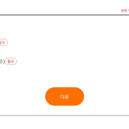
모든 
필수
수)
필수
다음